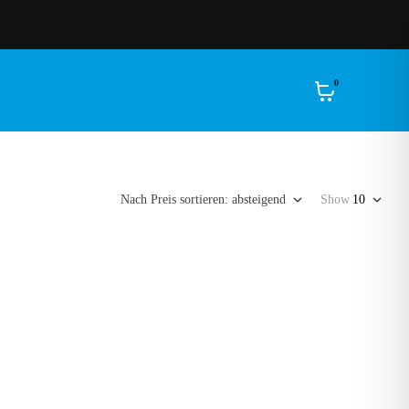
Eigene Profi-Werkstatt
0
Nach Preis sortieren: absteigend
Show
10