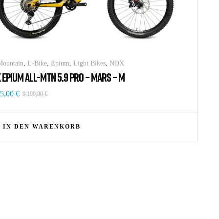
Mountain
,
E-Bike
,
Epium
,
Light Bikes
,
NOX
 EPIUM ALL-MTN 5.9 PRO – MARS – M
35,00
€
9.199,00
€
IN DEN WARENKORB