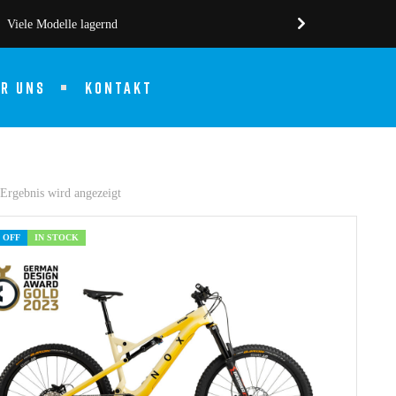
Viele Modelle lagernd
ER UNS
KONTAKT
 Ergebnis wird angezeigt
 OFF
IN STOCK