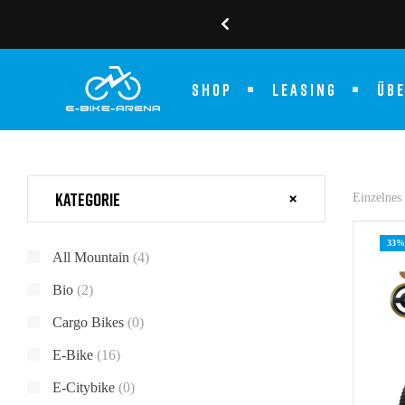
ler
SHOP
LEASING
ÜB
Kategorie
Einzelnes
33%
All Mountain
(4)
Bio
(2)
Cargo Bikes
(0)
E-Bike
(16)
E-Citybike
(0)