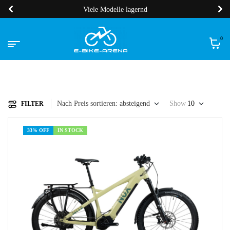
Viele Modelle lagernd
0
Nach Preis sortieren: absteigend
Show
10
FILTER
33% OFF
IN STOCK