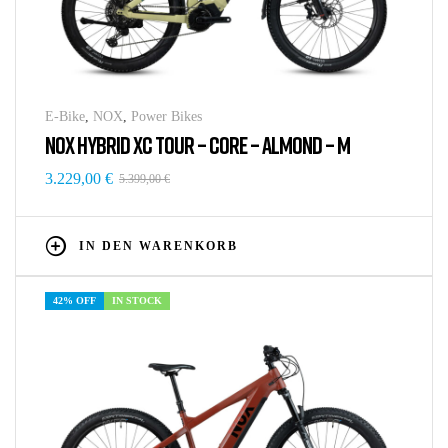
E-Bike
,
NOX
,
Power Bikes
NOX HYBRID XC TOUR – CORE – ALMOND – M
3.229,00
€
5.399,00
€
IN DEN WARENKORB
42% OFF
IN STOCK