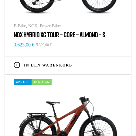
E-Bike
,
NOX
,
Power Bikes
NOX HYBRID XC TOUR – CORE – ALMOND – S
3.623,00
€
5.399,00
€
IN DEN WARENKORB
40% OFF
IN STOCK