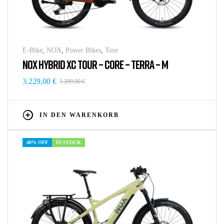
E-Bike
,
NOX
,
Power Bikes
,
Tour
NOX HYBRID XC TOUR – CORE – TERRA – M
3.229,00
€
5.399,00
€
IN DEN WARENKORB
40% OFF
IN STOCK