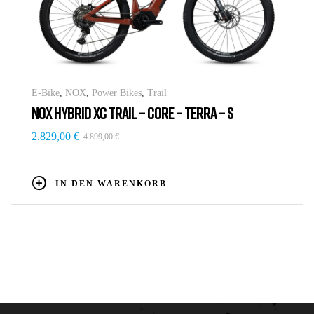
E-Bike
,
NOX
,
Power Bikes
,
Trail
NOX HYBRID XC TRAIL – CORE – TERRA – S
2.829,00
€
4.899,00
€
IN DEN WARENKORB