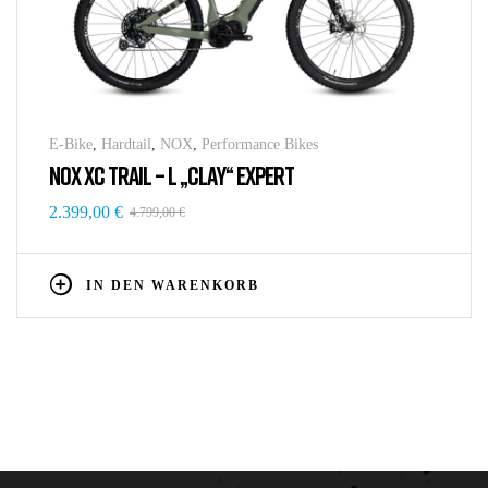
E-Bike
,
Hardtail
,
NOX
,
Performance Bikes
NOX XC TRAIL – L „CLAY“ EXPERT
2.399,00
€
4.799,00
€
IN DEN WARENKORB