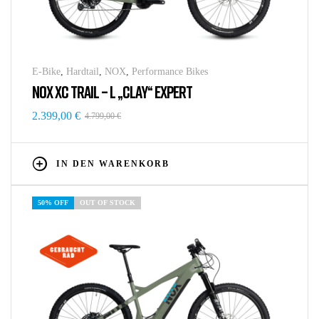
E-Bike
,
Hardtail
,
NOX
,
Performance Bikes
NOX XC TRAIL – L „CLAY“ EXPERT
2.399,00
€
4.799,00
€
IN DEN WARENKORB
50% OFF
OUT OF STOCK