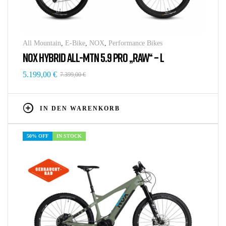
All Mountain
,
E-Bike
,
NOX
,
Performance Bikes
NOX HYBRID ALL-MTN 5.9 PRO „RAW“ – L
5.199,00
€
7.399,00
€
IN DEN WARENKORB
50% OFF
IN STOCK