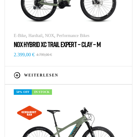
E-Bike
,
Hardtail
,
NOX
,
Performance Bikes
NOX HYBRID XC TRAIL EXPERT – CLAY – M
2.399,00
€
4.799,00
€
WEITERLESEN
50% OFF
IN STOCK