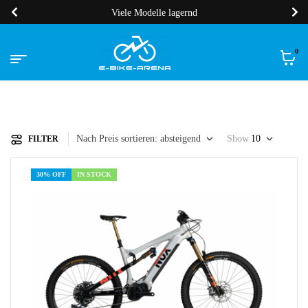
Viele Modelle lagernd
0
Nach Preis sortieren: absteigend
Show
10
FILTER
30% OFF
IN STOCK