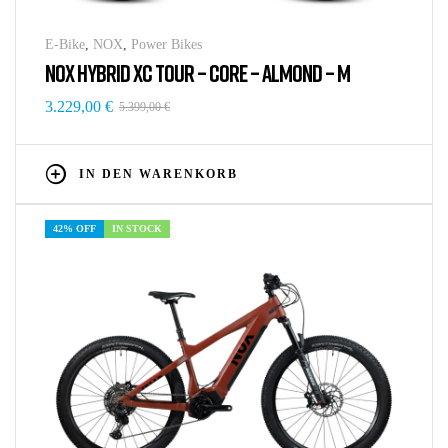
E-Bike
,
NOX
,
Power Bikes
NOX HYBRID XC TOUR – CORE – ALMOND – M
3.229,00
€
5.399,00
€
IN DEN WARENKORB
42% OFF
IN STOCK