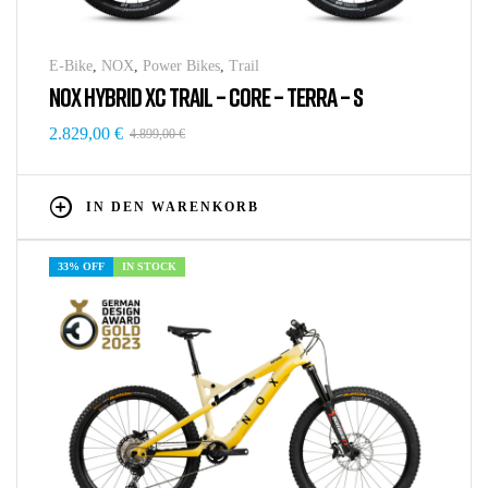
E-Bike
,
NOX
,
Power Bikes
,
Trail
NOX HYBRID XC TRAIL – CORE – TERRA – S
2.829,00
€
4.899,00
€
IN DEN WARENKORB
33% OFF
IN STOCK