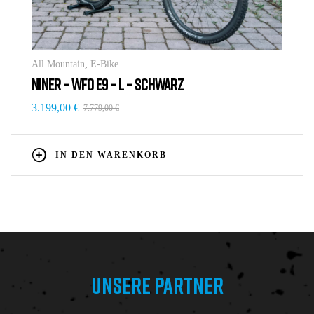
All Mountain
,
E-Bike
NINER – WFO E9 – L – SCHWARZ
3.199,00
€
7.779,00
€
IN DEN WARENKORB
UNSERE PARTNER