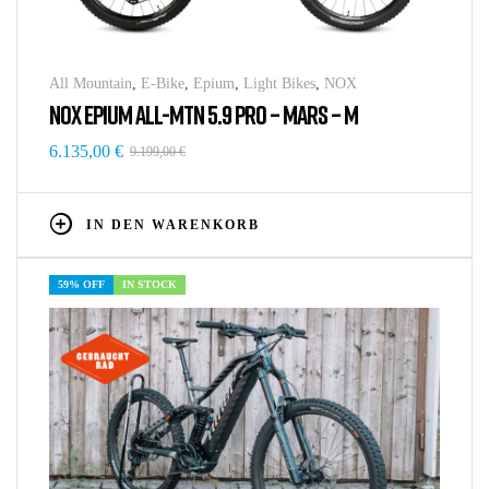
All Mountain
,
E-Bike
,
Epium
,
Light Bikes
,
NOX
NOX EPIUM ALL-MTN 5.9 PRO – MARS – M
6.135,00
€
9.199,00
€
IN DEN WARENKORB
59% OFF
IN STOCK