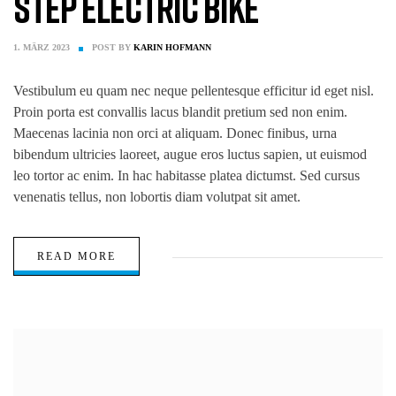
Step Electric Bike
1. MÄRZ 2023
POST BY
KARIN HOFMANN
Vestibulum eu quam nec neque pellentesque efficitur id eget nisl.
Proin porta est convallis lacus blandit pretium sed non enim.
Maecenas lacinia non orci at aliquam. Donec finibus, urna
bibendum ultricies laoreet, augue eros luctus sapien, ut euismod
leo tortor ac enim. In hac habitasse platea dictumst. Sed cursus
venenatis tellus, non lobortis diam volutpat sit amet.
READ MORE