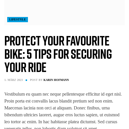
LIFESTYLE
Protect Your favourite
bike: 5 Tips for Securing
Your Ride
1. MÄRZ 2023
POST BY
KARIN HOFMANN
Vestibulum eu quam nec neque pellentesque efficitur id eget nisl.
Proin porta est convallis lacus blandit pretium sed non enim.
Maecenas lacinia non orci at aliquam. Donec finibus, urna
bibendum ultricies laoreet, augue eros luctus sapien, ut euismod
leo tortor ac enim. In hac habitasse platea dictumst. Sed cursus
venenatis tellus, non lobortis diam volutpat sit amet.