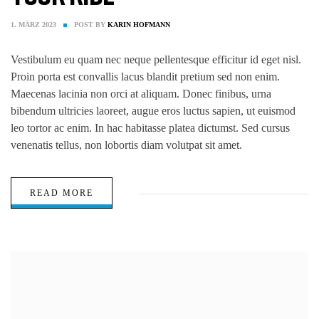
1. MÄRZ 2023
POST BY
KARIN HOFMANN
Vestibulum eu quam nec neque pellentesque efficitur id eget nisl.
Proin porta est convallis lacus blandit pretium sed non enim.
Maecenas lacinia non orci at aliquam. Donec finibus, urna
bibendum ultricies laoreet, augue eros luctus sapien, ut euismod
leo tortor ac enim. In hac habitasse platea dictumst. Sed cursus
venenatis tellus, non lobortis diam volutpat sit amet.
READ MORE