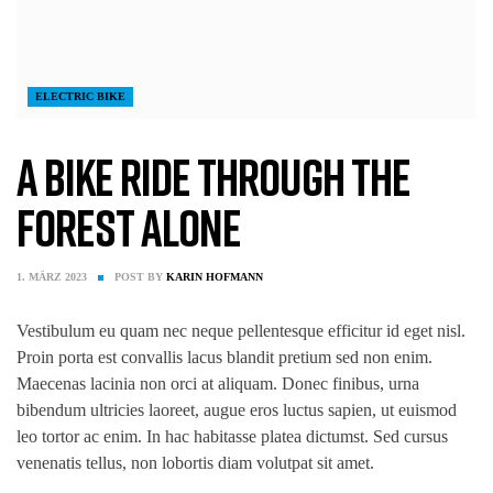
ELECTRIC BIKE
A bike ride through the
forest alone
1. MÄRZ 2023
POST BY
KARIN HOFMANN
Vestibulum eu quam nec neque pellentesque efficitur id eget nisl.
Proin porta est convallis lacus blandit pretium sed non enim.
Maecenas lacinia non orci at aliquam. Donec finibus, urna
bibendum ultricies laoreet, augue eros luctus sapien, ut euismod
leo tortor ac enim. In hac habitasse platea dictumst. Sed cursus
venenatis tellus, non lobortis diam volutpat sit amet.