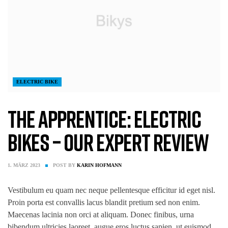
ELECTRIC BIKE
The Apprentice: Electric
Bikes – Our Expert Review
1. MÄRZ 2023
POST BY
KARIN HOFMANN
Vestibulum eu quam nec neque pellentesque efficitur id eget nisl.
Proin porta est convallis lacus blandit pretium sed non enim.
Maecenas lacinia non orci at aliquam. Donec finibus, urna
bibendum ultricies laoreet, augue eros luctus sapien, ut euismod