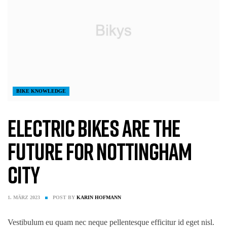
BIKE KNOWLEDGE
Electric Bikes are the
Future for Nottingham
City
1. MÄRZ 2023
POST BY
KARIN HOFMANN
Vestibulum eu quam nec neque pellentesque efficitur id eget nisl.