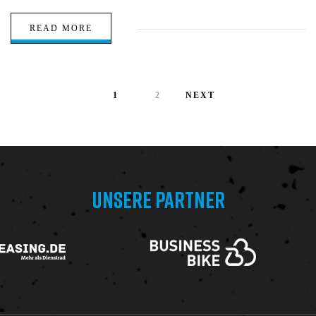
READ MORE
1
2
NEXT
UNSERE PARTNER